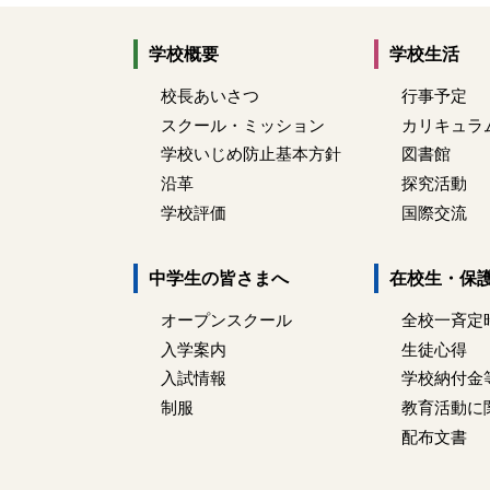
学校概要
学校生活
校長あいさつ
行事予定
スクール・ミッション
カリキュラ
学校いじめ防止基本方針
図書館
沿革
探究活動
学校評価
国際交流
中学生の皆さまへ
在校生・保
オープンスクール
全校一斉定
入学案内
生徒心得
入試情報
学校納付金
制服
教育活動に
配布文書