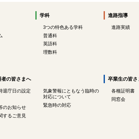
学科
進路指導
3つの特色ある学科
進路実績
ム
普通科
英語科
理数科
護者の皆さまへ
卒業生の皆さ
時退庁日の設定
気象警報にともなう臨時の
各種証明書
対応について
同窓会
緊急時の対応
等のお知らせ
関するご意見