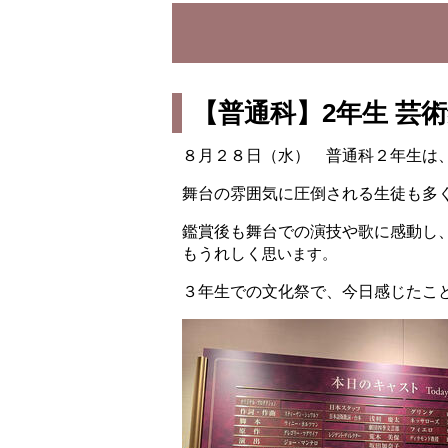
【普通科】2年生 芸
８月２８日（水） 普通科２年生は
舞台の雰囲気に圧倒される生徒も多
鑑賞後も舞台での演技や歌に感動し
もうれしく
思います。
３年生での文化祭で、今日感じたこ