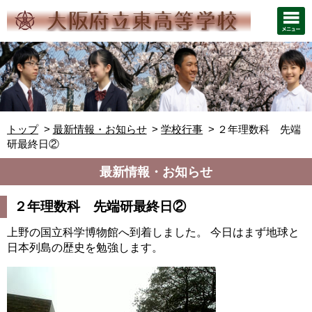
トップ
最新情報・お知らせ
学校行事
２年理数科 先端
研最終日②
最新情報・お知らせ
２年理数科 先端研最終日②
上野の国立科学博物館へ到着しました。 今日はまず地球と
日本列島の歴史を勉強します。