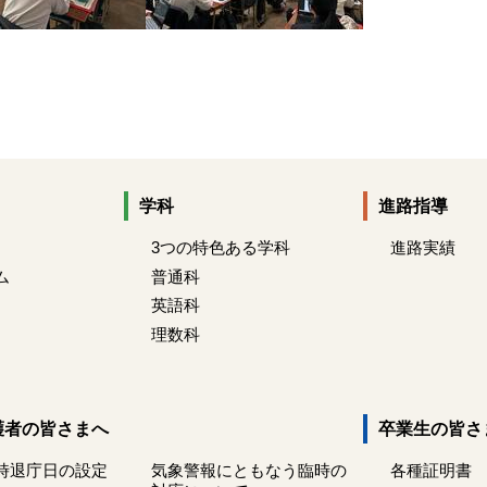
学科
進路指導
3つの特色ある学科
進路実績
ム
普通科
英語科
理数科
護者の皆さまへ
卒業生の皆さ
時退庁日の設定
気象警報にともなう臨時の
各種証明書