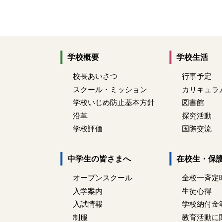
学校概要
学校生活
校長あいさつ
行事予定
スクール・ミッション
カリキュラ
学校いじめ防止基本方針
図書館
沿革
探究活動
学校評価
国際交流
中学生の皆さまへ
在校生・保
オープンスクール
全校一斉定
入学案内
生徒心得
入試情報
学校納付金
制服
教育活動に