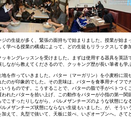
ージの生徒が多く、緊張の面持ちで始まりました。授業が始ま
しく学べる授業の構成によって、どの生徒もリラックスして参
クッキングレッスンを受けました。まずは使用する器具を英語
演しながら教えてくださるので、クッキング歴が長い筆者も学
作っていきました。バター（マーガリン）を小麦粉に混ぜる時、先生が
れたのが印象的でした。その意味は、バターを食事用ナイフで
というものです。こうすることで、バターの脂で手がベトつく
覆われたバターを拾い上げ、この動作をバターが小指の第一関
らでこすったりしながら、パルメザンチーズのような状態にな
パルメザンチーズ状態にならない生徒もいました。が、そうい
を加えて、丸型で抜いて、天板に並べ、いざオーブンへ。さて