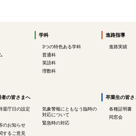
学科
進路指導
3つの特色ある学科
進路実績
ム
普通科
英語科
理数科
護者の皆さまへ
卒業生の皆さ
時退庁日の設定
気象警報にともなう臨時の
各種証明書
対応について
同窓会
緊急時の対応
等のお知らせ
関するご意見