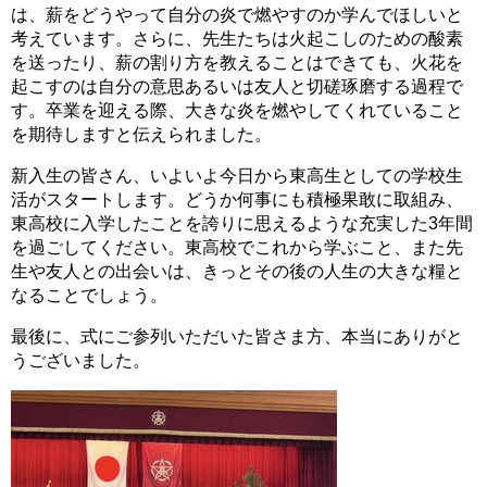
は、薪をどうやって自分の炎で燃やすのか学んでほしいと
考えています。さらに、先生たちは火起こしのための酸素
を送ったり、薪の割り方を教えることはできても、火花を
起こすのは自分の意思あるいは友人と切磋琢磨する過程で
す。卒業を迎える際、大きな炎を燃やしてくれていること
を期待しますと伝えられました。
新入生の皆さん、いよいよ今日から東高生としての学校生
活がスタートします。どうか何事にも積極果敢に取組み、
東高校に入学したことを誇りに思えるような充実した3年間
を過ごしてください。東高校でこれから学ぶこと、また先
生や友人との出会いは、きっとその後の人生の大きな糧と
なることでしょう。
最後に、式にご参列いただいた皆さま方、本当にありがと
うございました。