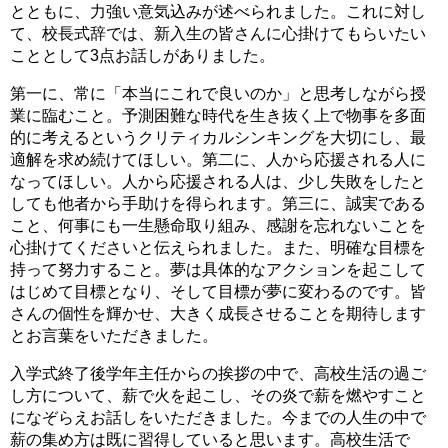
とともに、力強い意気込みが述べられました。これに対し
て、校長式辞では、新入生の皆さんに心掛けてもらいたい
こととして3点お話しがありました。
第一に、常に「本当にこれで良いのか」と思考しながら授
業に臨むこと。予測困難な時代を生き抜く上で物事を多面
的に考えるというクリティカルシンキングを大切にし、最
適解を求め続けてほしい。第二に、人から応援される人に
なってほしい。人から応援される人は、少し失敗をしたと
しても他者から手助けを得られます。第三に、誠実である
こと、何事にも一生懸命取り組み、感謝を忘れないことを
心掛けてくださいと伝えられました。また、明確な目標を
持って努力すること。夢は具体的なアクションを起こして
はじめて目標となり、そして目標が夢に変わるのです。皆
さんの個性を輝かせ、大きく成長させることを期待します
とお言葉をいただきました。
入学式終了後学年主任からの挨拶の中で、高校生活の過ご
し方について、薪で火を起こし、その炎で薪を燃やすこと
になぞらえお話しをいただきました。今までの人生の中で
薪の集め方は既に習得していると思います。高校生活で