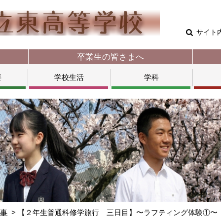
サイト
卒業生の皆さまへ
要
学校生活
学科
行事
【２年生普通科修学旅行 三日目】〜ラフティング体験①〜