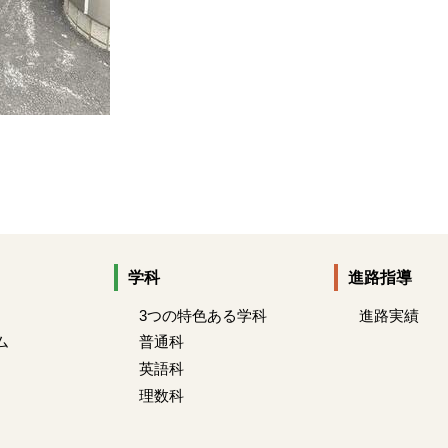
学科
進路指導
3つの特色ある学科
進路実績
ム
普通科
英語科
理数科