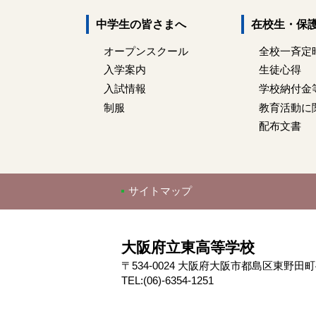
中学生の皆さまへ
在校生・保
オープンスクール
全校一斉定
入学案内
生徒心得
入試情報
学校納付金
制服
教育活動に
配布文書
サイトマップ
大阪府立東高等学校
〒534-0024 大阪府大阪市都島区東野田町4-
TEL:(06)-6354-1251