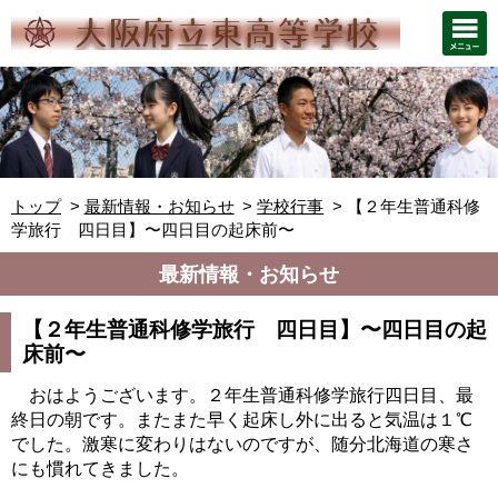
トップ
最新情報・お知らせ
学校行事
【２年生普通科修
学旅行 四日目】〜四日目の起床前〜
最新情報・お知らせ
【２年生普通科修学旅行 四日目】〜四日目の起
床前〜
おはようございます。２年生普通科修学旅行四日目、最
終日の朝です。またまた早く起床し外に出ると気温は１℃
でした。激寒に変わりはないのですが、随分北海道の寒さ
にも慣れてきました。