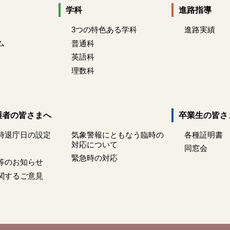
学科
進路指導
3つの特色ある学科
進路実績
ム
普通科
英語科
理数科
護者の皆さまへ
卒業生の皆さ
時退庁日の設定
気象警報にともなう臨時の
各種証明書
対応について
同窓会
緊急時の対応
等のお知らせ
関するご意見