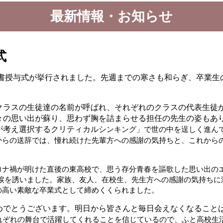
最新情報・お知らせ
式
卒業証書授与式が挙行されました。先週までの寒さも和らぎ、卒業
ラスの生徒達の名前が呼ばれ、それぞれのクラスの代表生徒
々の思い出が蘇り、思わず胸を詰まらせる担任の先生の姿もあ
が考え選択するクリティカルシ
ンキング」で世の中を逞しく進ん
からの送辞では、憧れ続けた先輩方への感謝の気持ちと、これから
ロナ
禍が明けた直後の東高校で、思う
存分青春を謳歌した思い出の
涙を誘いました。家族、友人、在校
生、先生方への感謝の気持ちに
の高い素敵な卒業式として締めくくられました。
でとうございます。明日から皆さんと毎日会えなくなること
れぞれの舞台で活躍してくれることを信じているので
、ふと高
校生