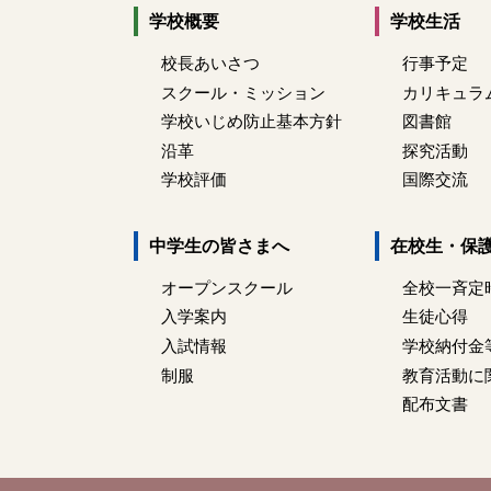
学校概要
学校生活
校長あいさつ
行事予定
スクール・ミッション
カリキュラ
学校いじめ防止基本方針
図書館
沿革
探究活動
学校評価
国際交流
中学生の皆さまへ
在校生・保
オープンスクール
全校一斉定
入学案内
生徒心得
入試情報
学校納付金
制服
教育活動に
配布文書