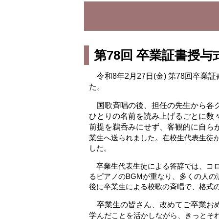
第78回 卒業証書授与
令和8年2月27日(金) 第78回
た。
国歌斉唱の後、担任の先生から各ク
ひとりの名前を読み上げるごとに数
前提を鵜呑みにせず、客観的に自ら
業生へ送られました。在校生代表生徒
した。
卒業生代
表生徒
による答
辞では、
コ
る
ピアノのBGMが重なり、多くの人の
後に卒業生による校歌の斉唱で、格式
卒業生の皆さん、改めてご卒業おめ
学
んだことを活かしながら、きっとそ