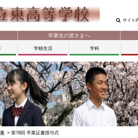
サイト
卒業生の皆さまへ
要
学校生活
学科
行事
第78回 卒業証書授与式