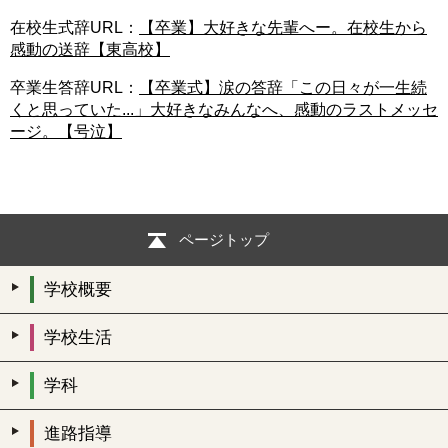
在校生式辞URL：
【卒業】大好きな先輩へー。在校生から
感動の送辞【東高校】
卒業生答辞URL：
【卒業式】涙の答辞「この日々が一生続
くと思っていた...」大好きなみんなへ、感動のラストメッセ
ージ。【号泣】
ページトップ
学校概要
学校生活
学科
進路指導