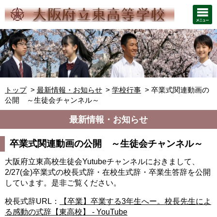
トップ
最新情報・お知らせ
学校行事
卒業式関連動画の
公開 ～生徒会チャンネル～
最新情報・お知らせ
卒業式関連動画の公開 ～生徒会チャンネル～
大阪府立東高校生徒会Yutubeチャンネルにおきまして、
2/27(金)卒業式の校長式辞・在校生式辞・卒業生答辞を公開
しています。是非ご覧ください。
校長式辞URL：
【卒業】卒業する3年生へー。校長先生によ
る感動の式辞【東高校】 - YouTube