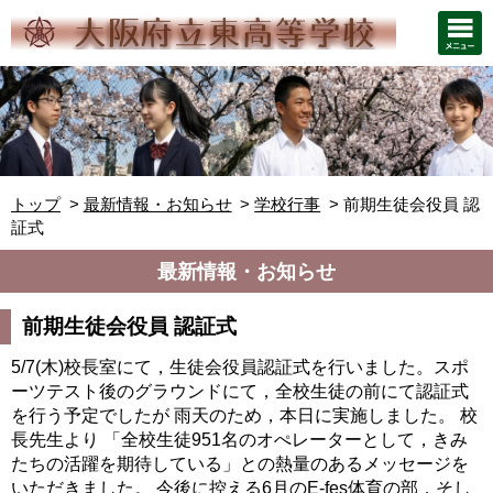
トップ
最新情報・お知らせ
学校行事
前期生徒会役員 認
証式
最新情報・お知らせ
前期生徒会役員 認証式
5/7(木)校長室にて，生徒会役員認証式を行いました。スポ
ーツテスト後のグラウンドにて，全校生徒の前にて認証式
を行う予定でしたが 雨天のため，本日に実施しました。 校
長先生より 「全校生徒951名のオぺレーターとして，きみ
たちの活躍を期待している」との熱量のあるメッセージを
いただきました。 今後に控える6月のE-fes体育の部，そし