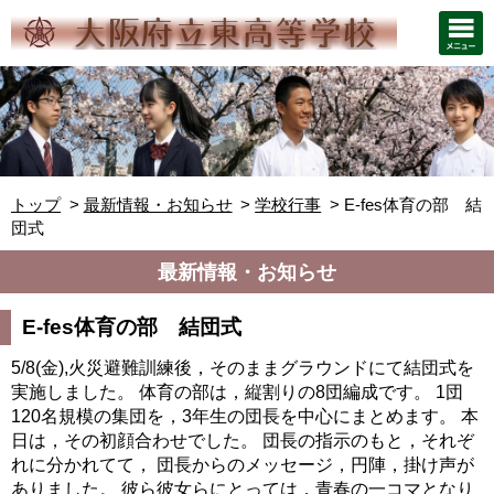
トップ
最新情報・お知らせ
学校行事
E-fes体育の部 結
団式
最新情報・お知らせ
E-fes体育の部 結団式
5/8(金),火災避難訓練後，そのままグラウンドにて結団式を
実施しました。 体育の部は，縦割りの8団編成です。 1団
120名規模の集団を，3年生の団長を中心にまとめます。 本
日は，その初顔合わせでした。 団長の指示のもと，それぞ
れに分かれてて， 団長からのメッセージ，円陣，掛け声が
ありました。 彼ら彼女らにとっては，青春の一コマとなり