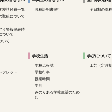
学校諸経費一覧
各種証明書発行
全日制の課
の取組について
伴う警報発表時
について
ついて
学校生活
学びについて
学校広報誌
工芸（定時
ンフレット
学校行事
授業時間
学則
みのりある学校生活のため
に