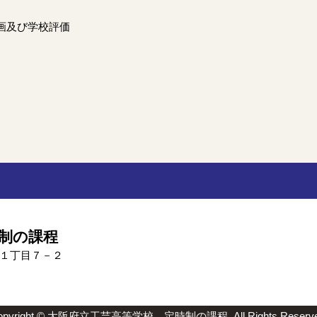
画及び学校評価
制の課程
の里１丁目７－２
opyright © 大阪府立工芸高等学校 定時制の課程. All Rights Reserve