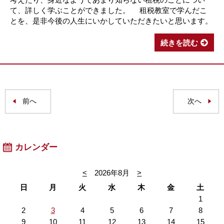
て、詳しく学ぶことができました。 租税教室で学んだこ
とを、是非今後の人生にいかしていただきたいと思います。
続きを読む
前へ
次へ
カレンダー
<
2026年8月
>
日
月
火
水
木
金
土
1
2
3
4
5
6
7
8
9
10
11
12
13
14
15