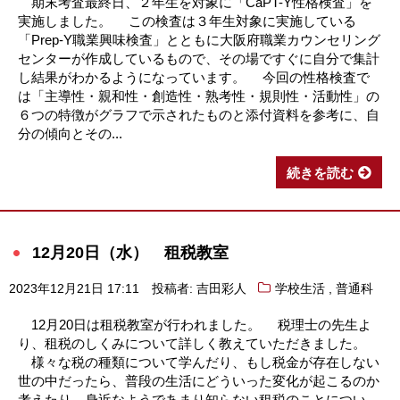
期末考査最終日、２年生を対象に「CaPT-Y性格検査」を
実施しました。 この検査は３年生対象に実施している
「Prep-Y職業興味検査」とともに大阪府職業カウンセリング
センターが作成しているもので、その場ですぐに自分で集計
し結果がわかるようになっています。 今回の性格検査で
は「主導性・親和性・創造性・熟考性・規則性・活動性」の
６つの特徴がグラフで示されたものと添付資料を参考に、自
分の傾向とその...
続きを読む
12月20日（水） 租税教室
,
2023年12月21日 17:11
投稿者: 吉田彩人
学校生活
普通科
12月20日は租税教室が行われました。 税理士の先生よ
り、租税のしくみについて詳しく教えていただきました。
様々な税の種類について学んだり、もし税金が存在しない
世の中だったら、普段の生活にどういった変化が起こるのか
考えたり、身近なようであまり知らない租税のことについ