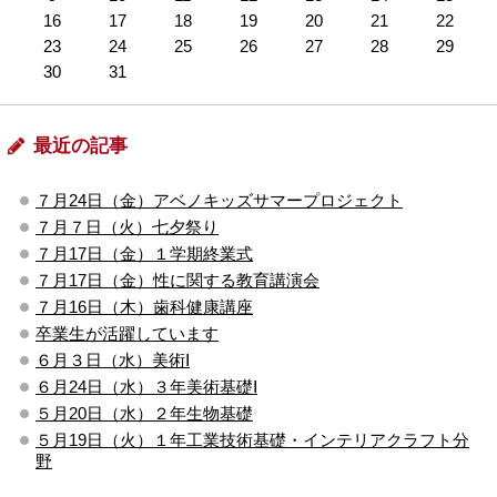
16
17
18
19
20
21
22
23
24
25
26
27
28
29
30
31
最近の記事
７月24日（金）アベノキッズサマープロジェクト
７月７日（火）七夕祭り
７月17日（金）１学期終業式
７月17日（金）性に関する教育講演会
７月16日（木）歯科健康講座
卒業生が活躍しています
６月３日（水）美術Ⅰ
６月24日（水）３年美術基礎Ⅰ
５月20日（水）２年生物基礎
５月19日（火）１年工業技術基礎・インテリアクラフト分
野