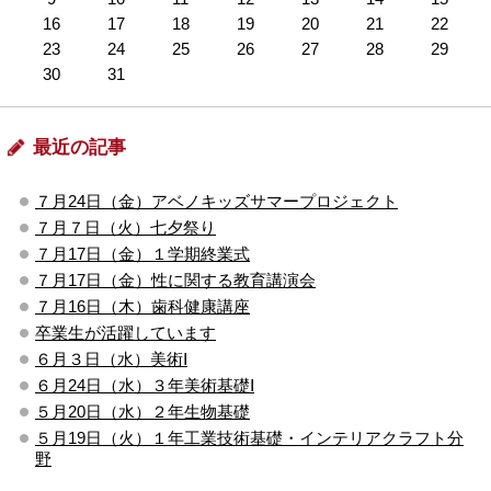
16
17
18
19
20
21
22
23
24
25
26
27
28
29
30
31
最近の記事
７月24日（金）アベノキッズサマープロジェクト
７月７日（火）七夕祭り
７月17日（金）１学期終業式
７月17日（金）性に関する教育講演会
７月16日（木）歯科健康講座
卒業生が活躍しています
６月３日（水）美術Ⅰ
６月24日（水）３年美術基礎Ⅰ
５月20日（水）２年生物基礎
５月19日（火）１年工業技術基礎・インテリアクラフト分
野