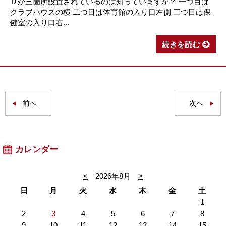
Ｄが三箇所設置されているのは知っていますか？ 一つ目は
クラブハウスの横 二つ目は体育館の入り口左側 三つ目は保
健室の入り口右...
続きを読む
前へ
次へ
カレンダー
<
2026年8月
>
日
月
火
水
木
金
土
1
2
3
4
5
6
7
8
9
10
11
12
13
14
15