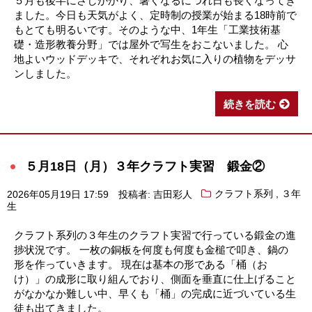
５月も後半にさしかかり、暑くなるにつれ日も長くなってき
ました。今日も天気がよく、定時制の授業が始まる18時前で
もとても明るいです。そのような中、1年生「工業技術基
礎・造形教養分野」では屋外で写生をおこないました。 心
地よいウッドデッキで、それぞれお気に入りの植物をデッサ
ンしました。
続きを読む
５月18日（月）３年クラフト実習 鍛金②
,
2026年05月19日 17:59
投稿者: 吉田彩人
クラフト系列
３年
生
クラフト系列の３年生のクラフト実習で行っている鍛金の進
捗状況です。 一枚の銅板を何度も何度も金槌で叩き、鍋の
形を作っていきます。 現在は基本の形である「桶（お
け）」の成形に取り組んでおり、側面を垂直に仕上げること
がなかなか難しい中、早くも「桶」の完成に近づいている生
徒も出てきました。