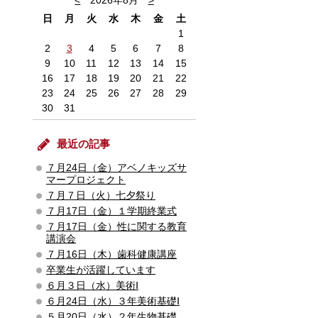
<
2026年8月
>
日
月
火
水
木
金
土
1
2
3
4
5
6
7
8
9
10
11
12
13
14
15
16
17
18
19
20
21
22
23
24
25
26
27
28
29
30
31
最近の記事
７月24日（金）アベノキッズサ
マープロジェクト
７月７日（火）七夕祭り
７月17日（金）１学期終業式
７月17日（金）性に関する教育
講演会
７月16日（木）歯科健康講座
卒業生が活躍しています
６月３日（水）美術Ⅰ
６月24日（水）３年美術基礎Ⅰ
５月20日（水）２年生物基礎