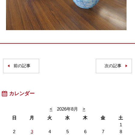
前の記事
次の記事
カレンダー
<
2026年8月
>
日
月
火
水
木
金
土
1
2
3
4
5
6
7
8