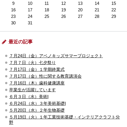
9
10
11
12
13
14
15
16
17
18
19
20
21
22
23
24
25
26
27
28
29
30
31
最近の記事
７月24日（金）アベノキッズサマープロジェクト
７月７日（火）七夕祭り
７月17日（金）１学期終業式
７月17日（金）性に関する教育講演会
７月16日（木）歯科健康講座
卒業生が活躍しています
６月３日（水）美術Ⅰ
６月24日（水）３年美術基礎Ⅰ
５月20日（水）２年生物基礎
５月19日（火）１年工業技術基礎・インテリアクラフト分
野