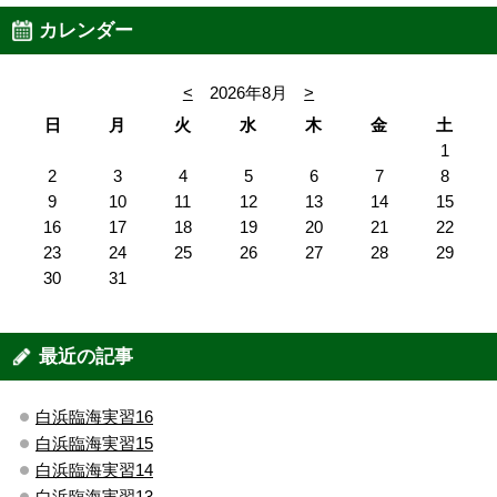
カレンダー
<
2026年8月
>
日
月
火
水
木
金
土
1
2
3
4
5
6
7
8
9
10
11
12
13
14
15
16
17
18
19
20
21
22
23
24
25
26
27
28
29
30
31
最近の記事
白浜臨海実習16
白浜臨海実習15
白浜臨海実習14
白浜臨海実習13