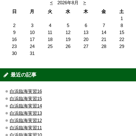
<
2026年8月
>
日
月
火
水
木
金
土
1
2
3
4
5
6
7
8
9
10
11
12
13
14
15
16
17
18
19
20
21
22
23
24
25
26
27
28
29
30
31
最近の記事
白浜臨海実習16
白浜臨海実習15
白浜臨海実習14
白浜臨海実習13
白浜臨海実習12
白浜臨海実習11
白浜臨海実習10