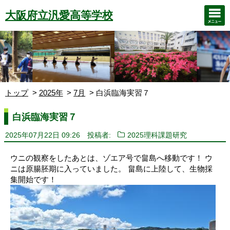
大阪府立汎愛高等学校
トップ
2025年
7月
白浜臨海実習７
白浜臨海実習７
2025年07月22日 09:26
投稿者:
2025理科課題研究
ウニの観察をしたあとは、ゾエア号で畠島へ移動です！ ウ
ニは原腸胚期に入っていました。 畠島に上陸して、生物採
集開始です！