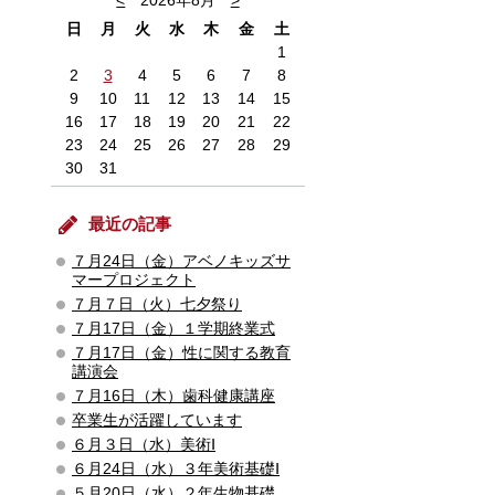
<
2026年8月
>
日
月
火
水
木
金
土
1
2
3
4
5
6
7
8
9
10
11
12
13
14
15
16
17
18
19
20
21
22
23
24
25
26
27
28
29
30
31
最近の記事
７月24日（金）アベノキッズサ
マープロジェクト
７月７日（火）七夕祭り
７月17日（金）１学期終業式
７月17日（金）性に関する教育
講演会
７月16日（木）歯科健康講座
卒業生が活躍しています
６月３日（水）美術Ⅰ
６月24日（水）３年美術基礎Ⅰ
５月20日（水）２年生物基礎