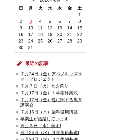
<
2026年8月
>
日
月
火
水
木
金
土
1
2
3
4
5
6
7
8
9
10
11
12
13
14
15
16
17
18
19
20
21
22
23
24
25
26
27
28
29
30
31
最近の記事
７月24日（金）アベノキッズサ
マープロジェクト
７月７日（火）七夕祭り
７月17日（金）１学期終業式
７月17日（金）性に関する教育
講演会
７月16日（木）歯科健康講座
卒業生が活躍しています
６月３日（水）美術Ⅰ
６月24日（水）３年美術基礎Ⅰ
５月20日（水）２年生物基礎