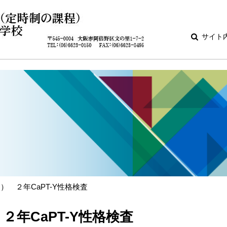
サイト
火） ２年CaPT-Y性格検査
 ２年CaPT-Y性格検査