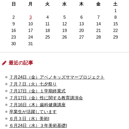
日
月
火
水
木
金
土
1
2
3
4
5
6
7
8
9
10
11
12
13
14
15
16
17
18
19
20
21
22
23
24
25
26
27
28
29
30
31
最近の記事
７月24日（金）アベノキッズサマープロジェクト
７月７日（火）七夕祭り
７月17日（金）１学期終業式
７月17日（金）性に関する教育講演会
７月16日（木）歯科健康講座
卒業生が活躍しています
６月３日（水）美術Ⅰ
６月24日（水）３年美術基礎Ⅰ