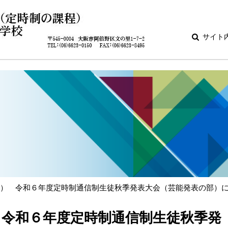
サイト
日） 令和６年度定時制通信制生徒秋季発表大会（芸能発表の部）
 令和６年度定時制通信制生徒秋季発