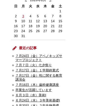
<
2026年8月
>
日
月
火
水
木
金
土
1
2
3
4
5
6
7
8
9
10
11
12
13
14
15
16
17
18
19
20
21
22
23
24
25
26
27
28
29
30
31
最近の記事
７月24日（金）アベノキッズサ
マープロジェクト
７月７日（火）七夕祭り
７月17日（金）１学期終業式
７月17日（金）性に関する教育
講演会
７月16日（木）歯科健康講座
卒業生が活躍しています
６月３日（水）美術Ⅰ
６月24日（水）３年美術基礎Ⅰ
５月20日（水）２年生物基礎