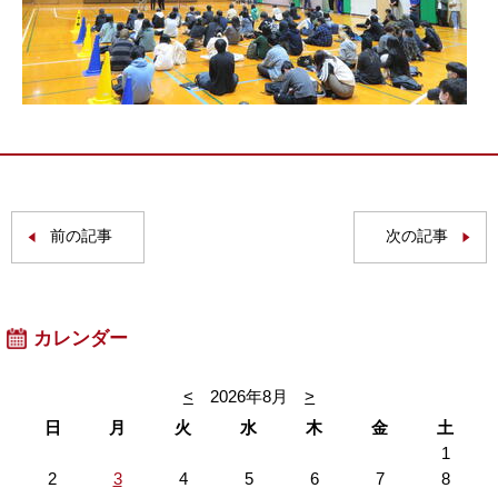
前の記事
次の記事
カレンダー
<
2026年8月
>
日
月
火
水
木
金
土
1
2
3
4
5
6
7
8