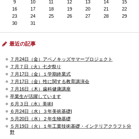
9
10
11
12
13
14
15
16
17
18
19
20
21
22
23
24
25
26
27
28
29
30
31
最近の記事
７月24日（金）アベノキッズサマープロジェクト
７月７日（火）七夕祭り
７月17日（金）１学期終業式
７月17日（金）性に関する教育講演会
７月16日（木）歯科健康講座
卒業生が活躍しています
６月３日（水）美術Ⅰ
６月24日（水）３年美術基礎Ⅰ
５月20日（水）２年生物基礎
５月19日（火）１年工業技術基礎・インテリアクラフト分
野