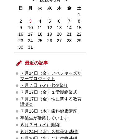
<
2026年8月
>
日
月
火
水
木
金
土
1
2
3
4
5
6
7
8
9
10
11
12
13
14
15
16
17
18
19
20
21
22
23
24
25
26
27
28
29
30
31
最近の記事
７月24日（金）アベノキッズサ
マープロジェクト
７月７日（火）七夕祭り
７月17日（金）１学期終業式
７月17日（金）性に関する教育
講演会
７月16日（木）歯科健康講座
卒業生が活躍しています
６月３日（水）美術Ⅰ
６月24日（水）３年美術基礎Ⅰ
５月20日（水）２年生物基礎