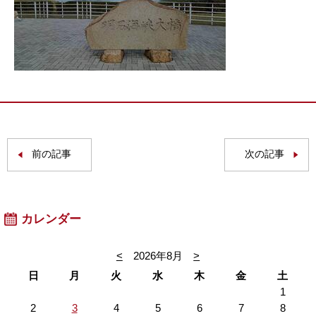
前の記事
次の記事
カレンダー
<
2026年8月
>
日
月
火
水
木
金
土
1
2
3
4
5
6
7
8