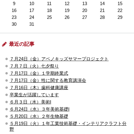
9
10
11
12
13
14
15
16
17
18
19
20
21
22
23
24
25
26
27
28
29
30
31
最近の記事
７月24日（金）アベノキッズサマープロジェクト
７月７日（火）七夕祭り
７月17日（金）１学期終業式
７月17日（金）性に関する教育講演会
７月16日（木）歯科健康講座
卒業生が活躍しています
６月３日（水）美術Ⅰ
６月24日（水）３年美術基礎Ⅰ
５月20日（水）２年生物基礎
５月19日（火）１年工業技術基礎・インテリアクラフト分
野