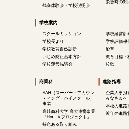
緊急時の対
鶴商体験会・学校説明会
学校案内
スクールミッション
学校経営計
学校長より
学校評価報
学校教育自己診断
沿革
いじめ防止基本方針
教育目標・
学校運営協議会
校歌
商業科
進路指導
SAH（スーパー・アカウン
企業人事担
ティング・ハイスクール）
みなさまへ
事業
本校の進路
高崎商科大学 高大連携事業
近年の進路
『Haul-Ａプロジェクト』
特色ある取り組み