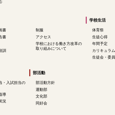
応
学校生活
画書
制服
体育祭
告書
アクセス
生徒心得
学校における働き方改革の
年間予定
取り組みについて
校訓
カリキュラ
生徒会・委
部活動
当・入試担当の
部活動方針
運動部
指導
文化部
状況
同好会