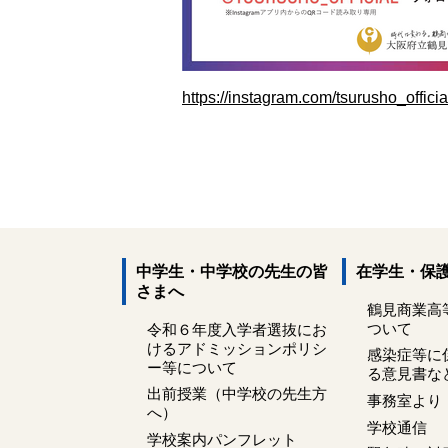
https://instagram.com/tsurusho_of
中学生・中学校の先生の皆
在学生・保
さまへ
鶴見商業高
ついて
令和６年度入学者選抜にお
けるアドミッションポリシ
感染症等に
ー等について
る意見書な
出前授業（中学校の先生方
事務室より
へ）
学校通信
学校案内パンフレット