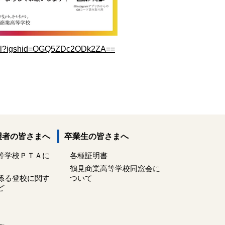
ficial?igshid=OGQ5ZDc2ODk2ZA==
護者の皆さまへ
卒業生の皆さまへ
等学校ＰＴＡに
各種証明書
鶴見商業高等学校同窓会に
係る登校に関す
ついて
ど