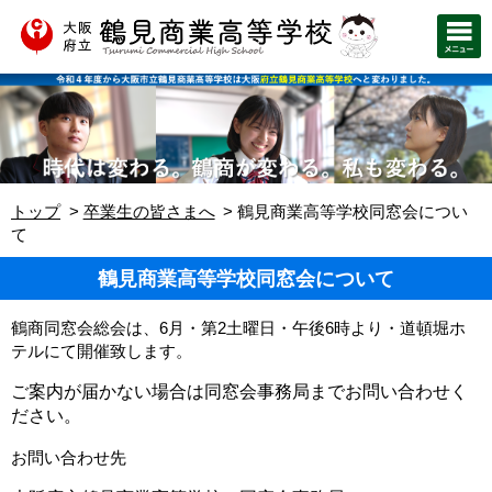
トップ
卒業生の皆さまへ
鶴見商業高等学校同窓会につい
て
鶴見商業高等学校同窓会について
鶴商同窓会総会は、
6
月・第
2
土曜日・午後
6
時より・道頓堀ホ
テルにて開催致します。
ご案内が届かない場合は同窓会事務局までお問い合わせく
ださい。
お問い合わせ先