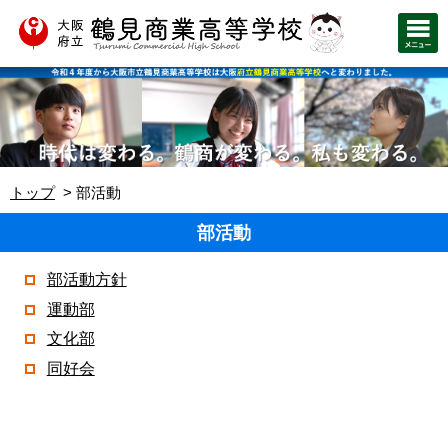
トップ
部活動
部活動
部活動方針
運動部
文化部
同好会