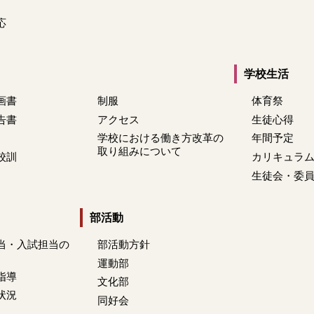
応
学校生活
画書
制服
体育祭
告書
アクセス
生徒心得
学校における働き方改革の
年間予定
取り組みについて
校訓
カリキュラ
生徒会・委
部活動
当・入試担当の
部活動方針
運動部
指導
文化部
状況
同好会