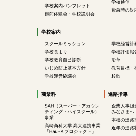
学校通信
学校案内パンフレット
緊急時の対
鶴商体験会・学校説明会
学校案内
スクールミッション
学校経営計
学校長より
学校評価報
学校教育自己診断
沿革
いじめ防止基本方針
教育目標・
学校運営協議会
校歌
商業科
進路指導
SAH（スーパー・アカウン
企業人事担
ティング・ハイスクール）
みなさまへ
事業
本校の進路
高崎商科大学 高大連携事業
近年の進路
『Haul-Ａプロジェクト』