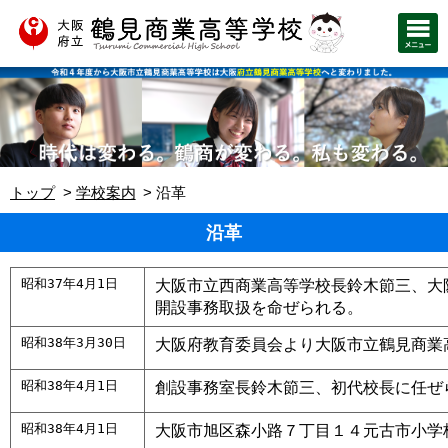
トップ
学校案内
沿革
沿革
昭和37年4月1日
大阪市立西商業高等学校長鈴木節三、大
開設事務取扱を命ぜられる。
昭和38年3月30日
大阪府教育委員会より大阪市立鶴見商業
昭和38年4月1日
創設事務室長鈴木節三、初代校長に任ぜ
昭和38年4月1日
大阪市旭区森小路７丁目１４元古市小学