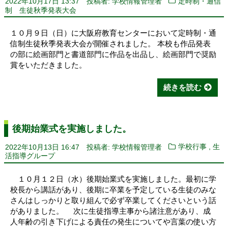
2022年10月17日 13:37
投稿者: 学校情報管理者
定時制・通信
制 生徒秋季発表大会
１０月９日（日）に大阪府教育センターにおいて定時制・通
信制生徒秋季発表大会が開催されました。 本校も作品発表
の部に絵画部門と書道部門に作品を出品し、絵画部門で奨励
賞をいただきました。
続きを読む
後期始業式を実施しました。
,
2022年10月13日 16:47
投稿者: 学校情報管理者
学校行事
生
活指導グループ
１０月１２日（水）後期始業式を実施しました。最初に学
校長から講話があり、後期に卒業を予定している生徒のみな
さんはしっかりと取り組んで必ず卒業してくださいという話
がありました。 次に生徒指導主事から諸注意があり、成
人年齢の引き下げによる責任の発生についてや言葉の使い方