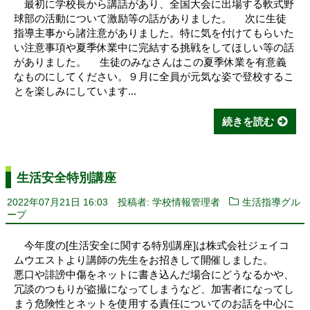
最初に学校長から講話があり、全国大会に出場する軟式野
球部の活動について激励等の話がありました。 次に生徒
指導主事から諸注意がありました。特に気を付けてもらいた
い注意事項や夏季休業中に完結する挑戦をしてほしい等の話
がありました。 生徒のみなさんはこの夏季休業を有意義
なものにしてください。９月に全員が元気な姿で登校するこ
とを楽しみにしています...
続きを読む
生活安全特別講座
2022年07月21日 16:03
投稿者: 学校情報管理者
生活指導グル
ープ
今年度の[生活安全に関する特別講座]は株式会社ジェイコ
ムウエストより講師の先生をお招きして開催しました。
悪口や誹謗中傷をネットに書き込んだ場合にどうなるかや、
冗談のつもりが盗撮になってしまうなど、加害者になってし
まう危険性とネットを使用する責任についてのお話を中心に