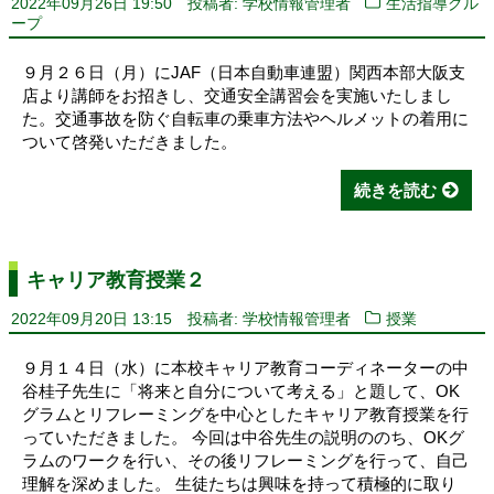
2022年09月26日 19:50
投稿者: 学校情報管理者
生活指導グル
ープ
９月２６日（月）にJAF（日本自動車連盟）関西本部大阪支
店より講師をお招きし、交通安全講習会を実施いたしまし
た。交通事故を防ぐ自転車の乗車方法やヘルメットの着用に
ついて啓発いただきました。
続きを読む
キャリア教育授業２
2022年09月20日 13:15
投稿者: 学校情報管理者
授業
９月１４日（水）に本校キャリア教育コーディネーターの中
谷桂子先生に「将来と自分について考える」と題して、OK
グラムとリフレーミングを中心としたキャリア教育授業を行
っていただきました。 今回は中谷先生の説明ののち、OKグ
ラムのワークを行い、その後リフレーミングを行って、自己
理解を深めました。 生徒たちは興味を持って積極的に取り