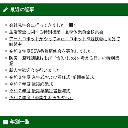
最近の記事
会社見学会に行ってきました！🏢⚡️
生活安全に関する特別授業・夏季休業前全校集会
アームロボットがやってきた！ロボットSI競技会に向けて
練習中！
令和８年度SSW教員研修会を実施しました。
防災・避難訓練および『命(いじめ)を考える日』の特別授
業
新入生歓迎会を行いました
令和８年度 入学式および着任式･前期始業式
令和７年度 後期終業式
令和７年度 後期卒業証書授与式
令和７年度『卒業生を送る夕べ』
年別一覧