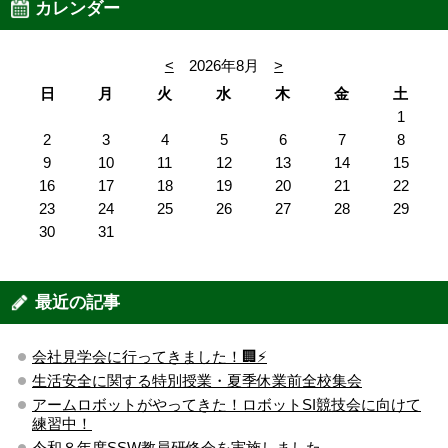
カレンダー
<
2026年8月
>
日
月
火
水
木
金
土
1
2
3
4
5
6
7
8
9
10
11
12
13
14
15
16
17
18
19
20
21
22
23
24
25
26
27
28
29
30
31
最近の記事
会社見学会に行ってきました！🏢⚡️
生活安全に関する特別授業・夏季休業前全校集会
アームロボットがやってきた！ロボットSI競技会に向けて
練習中！
令和８年度SSW教員研修会を実施しました。