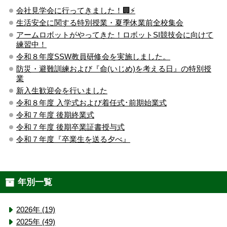
会社見学会に行ってきました！🏢⚡️
生活安全に関する特別授業・夏季休業前全校集会
アームロボットがやってきた！ロボットSI競技会に向けて
練習中！
令和８年度SSW教員研修会を実施しました。
防災・避難訓練および『命(いじめ)を考える日』の特別授
業
新入生歓迎会を行いました
令和８年度 入学式および着任式･前期始業式
令和７年度 後期終業式
令和７年度 後期卒業証書授与式
令和７年度『卒業生を送る夕べ』
年別一覧
2026年 (19)
2025年 (49)