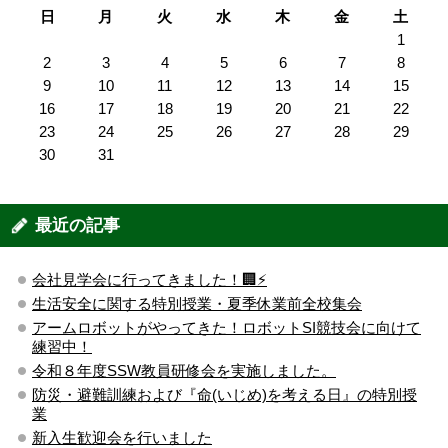
日
月
火
水
木
金
土
1
2
3
4
5
6
7
8
9
10
11
12
13
14
15
16
17
18
19
20
21
22
23
24
25
26
27
28
29
30
31
最近の記事
会社見学会に行ってきました！🏢⚡️
生活安全に関する特別授業・夏季休業前全校集会
アームロボットがやってきた！ロボットSI競技会に向けて
練習中！
令和８年度SSW教員研修会を実施しました。
防災・避難訓練および『命(いじめ)を考える日』の特別授
業
新入生歓迎会を行いました