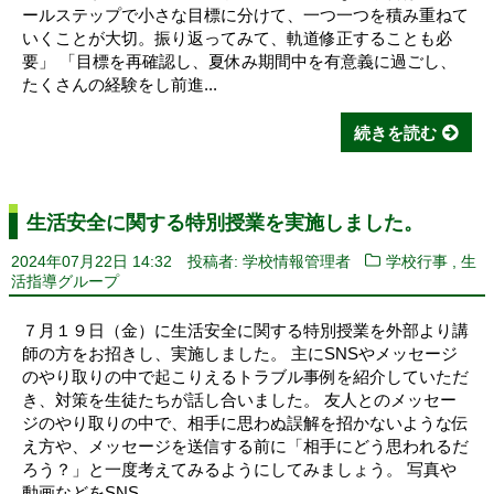
ールステップで小さな目標に分けて、一つ一つを積み重ねて
いくことが大切。振り返ってみて、軌道修正することも必
要」 「目標を再確認し、夏休み期間中を有意義に過ごし、
たくさんの経験をし前進...
続きを読む
生活安全に関する特別授業を実施しました。
,
2024年07月22日 14:32
投稿者: 学校情報管理者
学校行事
生
活指導グループ
７月１９日（金）に生活安全に関する特別授業を外部より講
師の方をお招きし、実施しました。 主にSNSやメッセージ
のやり取りの中で起こりえるトラブル事例を紹介していただ
き、対策を生徒たちが話し合いました。 友人とのメッセー
ジのやり取りの中で、相手に思わぬ誤解を招かないような伝
え方や、メッセージを送信する前に「相手にどう思われるだ
ろう？」と一度考えてみるようにしてみましょう。 写真や
動画などをSNS...