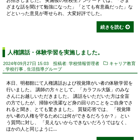
お招きしました。 実施後の在校生アンケートでは、「さま
ざまな話を聞けて勉強になった」「とても有意義だった」な
どといった意見が寄せられ、大変好評でした。
続きを読む
人権講話・体験学習を実施しました。
2024年09月27日 15:03
投稿者: 学校情報管理者
キャリア教育
,
,
学校行事
生活指導グループ
本日、明都館にて人権講話および視覚障がい者の体験学習を
行いました。 講師の方々として、「カラフル大阪」のみな
さんにお越しいただきました。 講話をいただいた方は全盲
の方でしたが、掃除や洗濯など身の回りのことをご自身でさ
れると聞き、とても驚きました。 質疑応答では、 「視覚障
がい者の人権を守るためには何ができるだろうか？」 とい
う質問に対し、 「見えないからできないだろうではなく、
ほかの人と同じように...