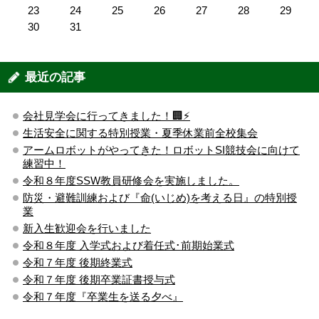
23
24
25
26
27
28
29
30
31
最近の記事
会社見学会に行ってきました！🏢⚡️
生活安全に関する特別授業・夏季休業前全校集会
アームロボットがやってきた！ロボットSI競技会に向けて
練習中！
令和８年度SSW教員研修会を実施しました。
防災・避難訓練および『命(いじめ)を考える日』の特別授
業
新入生歓迎会を行いました
令和８年度 入学式および着任式･前期始業式
令和７年度 後期終業式
令和７年度 後期卒業証書授与式
令和７年度『卒業生を送る夕べ』