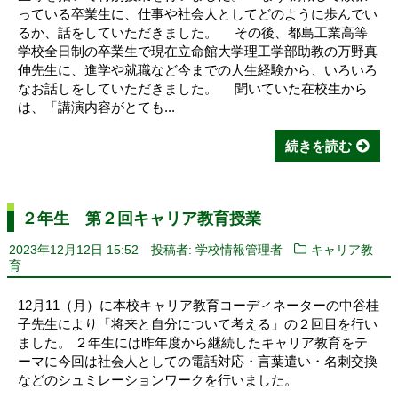
っている卒業生に、仕事や社会人としてどのように歩んでい
るか、話をしていただきました。 その後、都島工業高等
学校全日制の卒業生で現在立命館大学理工学部助教の万野真
伸先生に、進学や就職など今までの人生経験から、いろいろ
なお話しをしていただきました。 聞いていた在校生から
は、「講演内容がとても...
続きを読む
２年生 第２回キャリア教育授業
2023年12月12日 15:52
投稿者: 学校情報管理者
キャリア教
育
12月11（月）に本校キャリア教育コーディネーターの中谷桂
子先生により「将来と自分について考える」の２回目を行い
ました。 ２年生には昨年度から継続したキャリア教育をテ
ーマに今回は社会人としての電話対応・言葉遣い・名刺交換
などのシュミレーションワークを行いました。