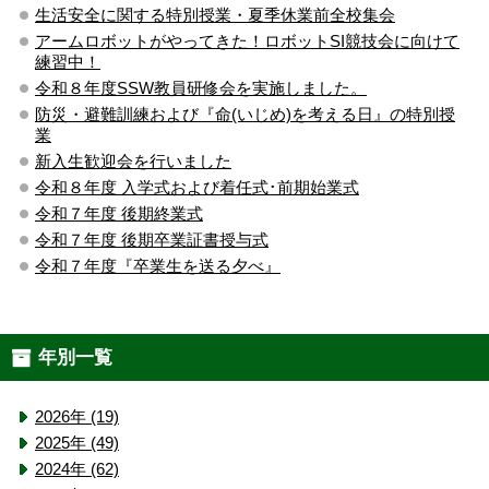
生活安全に関する特別授業・夏季休業前全校集会
アームロボットがやってきた！ロボットSI競技会に向けて
練習中！
令和８年度SSW教員研修会を実施しました。
防災・避難訓練および『命(いじめ)を考える日』の特別授
業
新入生歓迎会を行いました
令和８年度 入学式および着任式･前期始業式
令和７年度 後期終業式
令和７年度 後期卒業証書授与式
令和７年度『卒業生を送る夕べ』
年別一覧
2026年 (19)
2025年 (49)
2024年 (62)