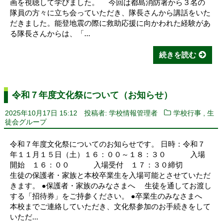
画を視聴して学びました。 今回は都島消防署から３名の
隊員の方々に立ち会っていただき、隊長さんから講話をいた
だきました。能登地震の際に救助応援に向かわれた経験があ
る隊長さんからは、「...
続きを読む
令和７年度文化祭について（お知らせ）
,
2025年10月17日 15:12
投稿者: 学校情報管理者
学校行事
生
徒会グループ
令和７年度文化祭についてのお知らせです。 日時：令和７
年１１月１５日（土）１６：００～１８：３０ 入場
開始 １６：００ 入場受付 １７：３０締切
生徒の保護者・家族と本校卒業生を入場可能とさせていただ
きます。 ●保護者・家族のみなさまへ 生徒を通してお渡し
する「招待券」をご持参ください。 ●卒業生のみなさまへ
本校までご連絡していただき、文化祭参加のお手続きをして
いただ...