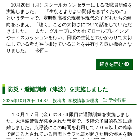
10月20日（月）スクールカウンセラーによる教職員研修を
実施しました。 「生徒とよりよい関係をきずくために」
というテーマで、定時制高校の現状や現代の子どもたちの傾
向をふまえ、「聴く」ことの大切さについて話をしていただ
きました。 また、グループに分かれてロールプレイング
やディスカッションを行い、日頃の生徒とのかかわりで大切
にしている考えや心掛けていることを共有する良い機会とな
りました。 今回...
続きを読む
防災・避難訓練（津波）を実施しました
2025年10月20日 14:37
投稿者: 学校情報管理者
学校行事
１０月１７日（金）の３･４限目に避難訓練を実施しまし
た。大津波警報が発令された想定で、５階の多目的教室に避
難しました。点呼後にこの時間を利用して７０％以上の確率
で起こるとされている南海トラフ地震が起きた時の怖さを動