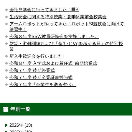
会社見学会に行ってきました！🏢⚡️
生活安全に関する特別授業・夏季休業前全校集会
アームロボットがやってきた！ロボットSI競技会に向けて
練習中！
令和８年度SSW教員研修会を実施しました。
防災・避難訓練および『命(いじめ)を考える日』の特別授
業
新入生歓迎会を行いました
令和８年度 入学式および着任式･前期始業式
令和７年度 後期終業式
令和７年度 後期卒業証書授与式
令和７年度『卒業生を送る夕べ』
年別一覧
2026年 (19)