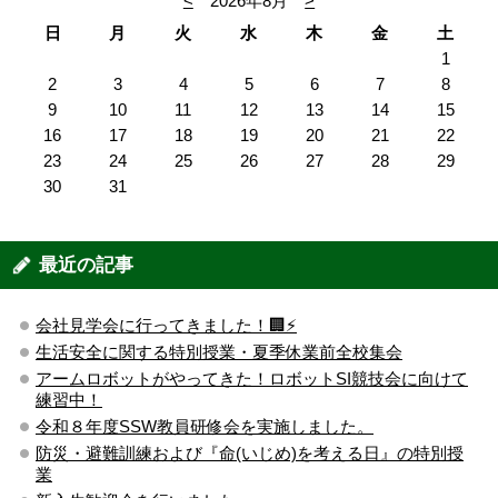
<
2026年8月
>
日
月
火
水
木
金
土
1
2
3
4
5
6
7
8
9
10
11
12
13
14
15
16
17
18
19
20
21
22
23
24
25
26
27
28
29
30
31
最近の記事
会社見学会に行ってきました！🏢⚡️
生活安全に関する特別授業・夏季休業前全校集会
アームロボットがやってきた！ロボットSI競技会に向けて
練習中！
令和８年度SSW教員研修会を実施しました。
防災・避難訓練および『命(いじめ)を考える日』の特別授
業