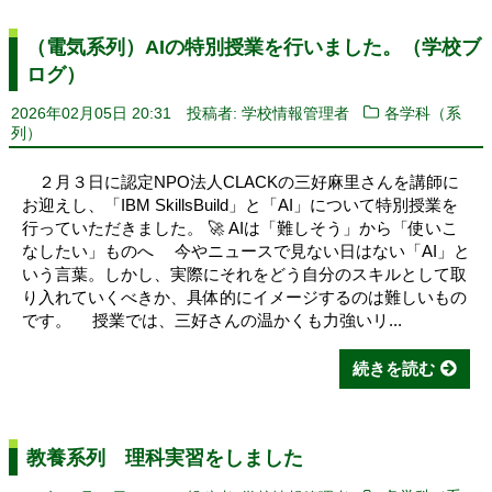
（電気系列）AIの特別授業を行いました。（学校ブ
ログ）
2026年02月05日 20:31
投稿者: 学校情報管理者
各学科（系
列）
２月３日に認定NPO法人CLACKの三好麻里さんを講師に
お迎えし、「IBM SkillsBuild」と「AI」について特別授業を
行っていただきました。 🚀 AIは「難しそう」から「使いこ
なしたい」ものへ 今やニュースで見ない日はない「AI」と
いう言葉。しかし、実際にそれをどう自分のスキルとして取
り入れていくべきか、具体的にイメージするのは難しいもの
です。 授業では、三好さんの温かくも力強いリ...
続きを読む
教養系列 理科実習をしました