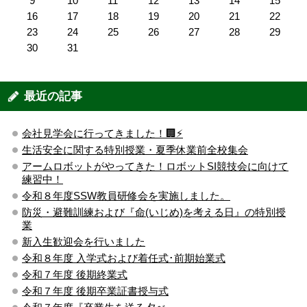
9
10
11
12
13
14
15
16
17
18
19
20
21
22
23
24
25
26
27
28
29
30
31
最近の記事
会社見学会に行ってきました！🏢⚡️
生活安全に関する特別授業・夏季休業前全校集会
アームロボットがやってきた！ロボットSI競技会に向けて
練習中！
令和８年度SSW教員研修会を実施しました。
防災・避難訓練および『命(いじめ)を考える日』の特別授
業
新入生歓迎会を行いました
令和８年度 入学式および着任式･前期始業式
令和７年度 後期終業式
令和７年度 後期卒業証書授与式