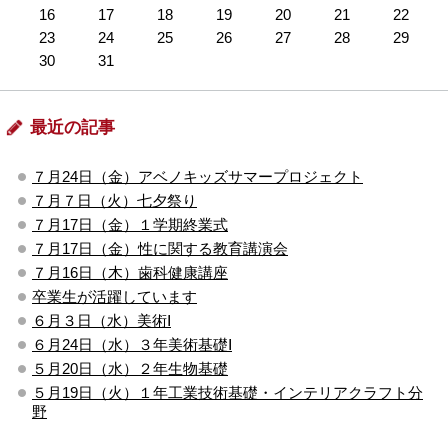
16
17
18
19
20
21
22
23
24
25
26
27
28
29
30
31
最近の記事
７月24日（金）アベノキッズサマープロジェクト
７月７日（火）七夕祭り
７月17日（金）１学期終業式
７月17日（金）性に関する教育講演会
７月16日（木）歯科健康講座
卒業生が活躍しています
６月３日（水）美術Ⅰ
６月24日（水）３年美術基礎Ⅰ
５月20日（水）２年生物基礎
５月19日（火）１年工業技術基礎・インテリアクラフト分
野