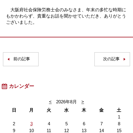
大阪府社会保険労務士会のみなさま、年末の多忙な時期に
もかかわらず、貴重なお話を聞かせていただき、ありがとう
ございました。
前の記事
次の記事
カレンダー
<
2026年8月
>
日
月
火
水
木
金
土
1
2
3
4
5
6
7
8
9
10
11
12
13
14
15