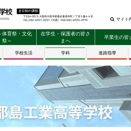
サイト
～体育祭・文化
在学生・保護者の皆さ
卒業生の皆
祭～
まへ
学校生活
学科
進路指導