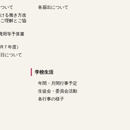
について
各届出について
おける働き方改
のご理解とご協
費用等予算書
R７年度）
庁日について
学校生活
年間・月間行事予定
生徒会・委員会活動
各行事の様子