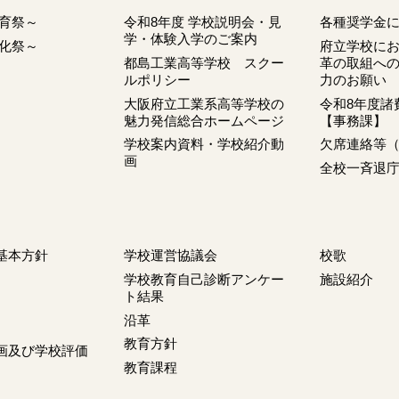
体育祭～
令和8年度 学校説明会・見
各種奨学金
学・体験入学のご案内
文化祭～
府立学校に
都島工業高等学校 スクー
革の取組へ
ルポリシー
力のお願い
大阪府立工業系高等学校の
令和8年度諸
魅力発信総合ホームページ
【事務課】
学校案内資料・学校紹介動
欠席連絡等（
画
全校一斉退
基本方針
学校運営協議会
校歌
学校教育自己診断アンケー
施設紹介
ト結果
沿革
教育方針
画及び学校評価
教育課程