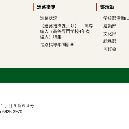
進路指導
部活動
進路状況
学校部活動
【進路指導課より】― 高専
運動部
編入（高等専門学校4年次
文化部
編入）特集 ―
総務部
進路指導年間計画
同好会
寺町１丁目５番６４号
6925-3970