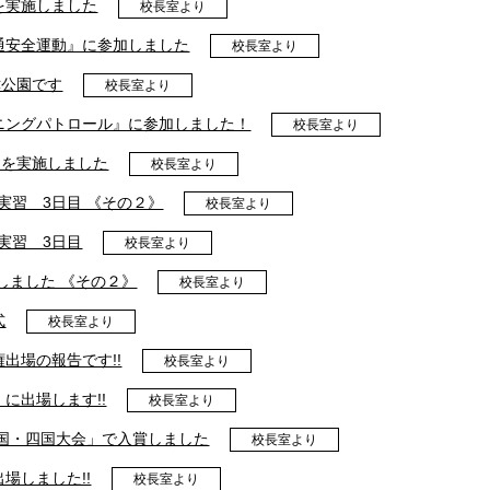
を実施しました
校長室より
通安全運動』に参加しました
校長室より
津公園です
校長室より
ニングパトロール』に参加しました！
校長室より
測定を実施しました
校長室より
プ実習 3日目 《その２》
校長室より
プ実習 3日目
校長室より
しました 《その２》
校長室より
式
校長室より
出場の報告です!!
校長室より
に出場します!!
校長室より
中国・四国大会」で入賞しました
校長室より
場しました!!
校長室より