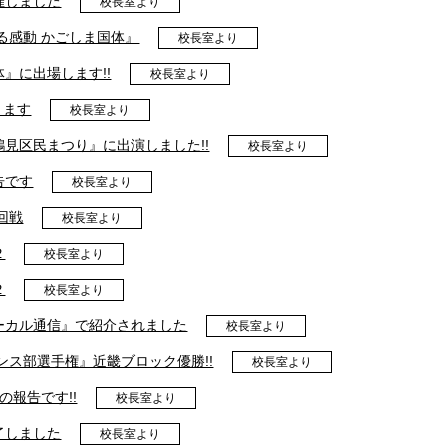
催しました
校長室より
る感動 かごしま国体』
校長室より
』に出場します!!
校長室より
ります
校長室より
見区民まつり』に出演しました!!
校長室より
告です
校長室より
回戦
校長室より
２
校長室より
２
校長室より
ーカル通信』で紹介されました
校長室より
ンス部選手権』近畿ブロック優勝!!
校長室より
の報告です!!
校長室より
了しました
校長室より