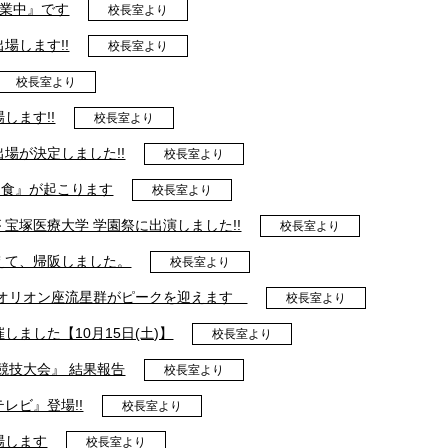
営業中』です
校長室より
場します!!
校長室より
校長室より
します!!
校長室より
場が決定しました!!
校長室より
月食』が起こります
校長室より
部が 宝塚医療大学 学園祭に出演しました!!
校長室より
えて、帰阪しました。
校長室より
明 オリオン座流星群がピークを迎えます
校長室より
しました【10月15日(土)】
校長室より
競技大会』 結果報告
校長室より
レビ』登場!!
校長室より
場します
校長室より