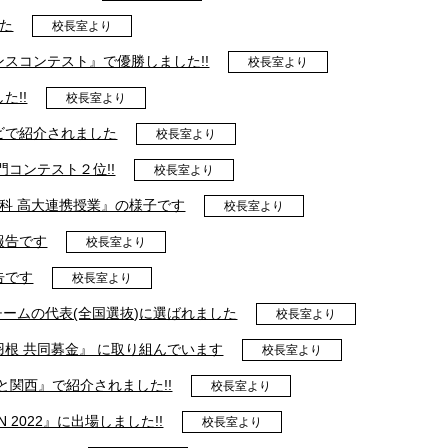
た
校長室より
スコンテスト』で優勝しました!!
校長室より
た!!
校長室より
ビで紹介されました
校長室より
門コンテスト２位!!
校長室より
科 高大連携授業』の様子です
校長室より
報告です
校長室より
告です
校長室より
チームの代表(全国選抜)に選ばれました
校長室より
根 共同募金』 に取り組んでいます
校長室より
と関西』で紹介されました!!
校長室より
N 2022』に出場しました!!
校長室より