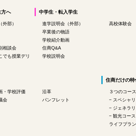
生方へ
中学生・転入学生
（外部）
進学説明会（外部）
高校体験会
卒業後の物語
学校紹介動画
別相談会
住商Q&A
こでも授業デリ
学校説明会
住商だけの特
画・学校評価
沿革
３つのコー
議会
パンフレット
− スペシャ
− ジェネラ
− 観光コース
ライフプラ