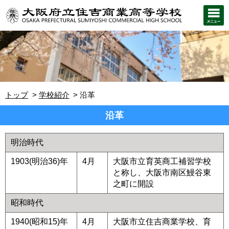
トップ
学校紹介
沿革
沿革
明治時代
1903(明治36)年
4月
大阪市立育英商工補習学校
と称し、大阪市南区鰻谷東
之町に開設
昭和時代
1940(昭和15)年
4月
大阪市立住吉商業学校、育