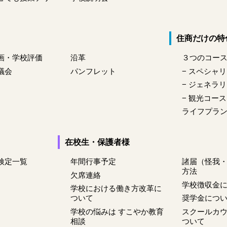
住商だけの特
画・学校評価
沿革
３つのコー
議会
パンフレット
− スペシャ
− ジェネラ
− 観光コース
ライフプラ
在校生・保護者様
検定一覧
年間行事予定
諸届（怪我
方法
欠席連絡
学校徴収金
学校における働き方改革に
ついて
奨学金につ
学校の悩みは すこやか教育
スクールカ
相談
ついて